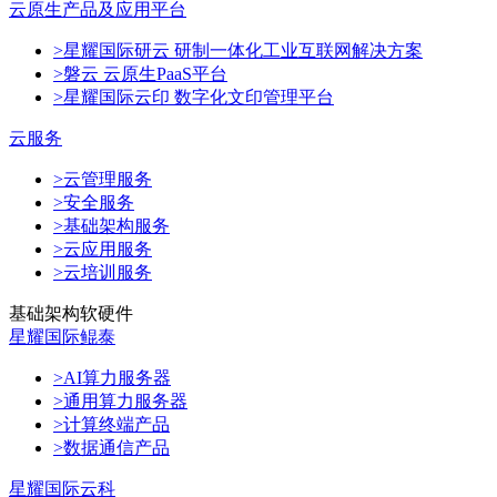
云原生产品及应用平台
>星耀国际研云 研制一体化工业互联网解决方案
>磐云 云原生PaaS平台
>星耀国际云印 数字化文印管理平台
云服务
>云管理服务
>安全服务
>基础架构服务
>云应用服务
>云培训服务
基础架构软硬件
星耀国际鲲泰
>AI算力服务器
>通用算力服务器
>计算终端产品
>数据通信产品
星耀国际云科