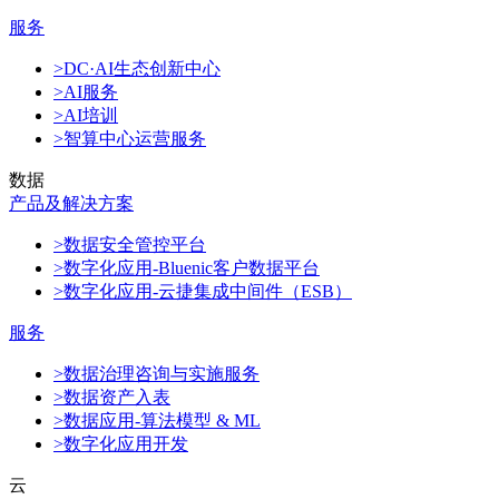
服务
>DC·AI生态创新中心
>AI服务
>AI培训
>智算中心运营服务
数据
产品及解决方案
>数据安全管控平台
>数字化应用-Bluenic客户数据平台
>数字化应用-云捷集成中间件（ESB）
服务
>数据治理咨询与实施服务
>数据资产入表
>数据应用-算法模型 & ML
>数字化应用开发
云